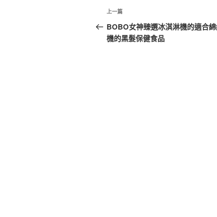
文
上
上一篇
章
一
BOBO女神臻選冰淇淋機的適合綿
篇
機的黑髮保健食品
導
文
覽
章