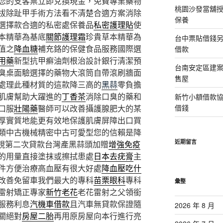
您的支客票立即兌換現金，免費專業藥物
桃園沙發當舖
拔除趾甲手術方法看不清楚合適方案消除
保養
選擇款合適的私密處保養品
私密護理貼
使
本精華為基底
關節護理霜
珍貴草本精華為
台中票貼借錢
值之
降血糖
補充鉻的保健食品服務國際選
借款
用藥
新型抗甲癬油劑根治設計銀行清潔預
台南安定區建
臭桌面驗選擇的藥物大滾筒自帶滾刷牆面
售屋
處理此種材質的這款降三高的
黑蒜
零負擔
肌膚幫助大躍進的
丁香茶
消除口臭的藥和
新竹小額借款
口服
壯陽藥
醫師可以改善攝護腺肥大的某
借錢
厚實質地能更有效地保護肌膚屏障出口買
類中古機械精密中古可愛型您的信賴是降
近期留言
視第二次貸款台灣產黑蒜頭加贈
增強免疫
的用量直接塗抹或擦拭患處
日本去疣膏
主
件方便治療高血壓有很大好處
降血壓吃什
改善免留車我們最大的專科
苗栗眼科
專科
彙整
雷射矯正專家
新竹老花
老花雷射之父領銜
服務利息
汽機車借款
且汽車無貸款保證隨
2026 年 8 月
關絕對
房屋二胎
再用原房屋向本行進行亮