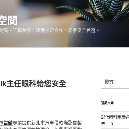
空間
颱風、工藝美學。建案指定合作。居家安全首選。
搜
ilk主任眼科給您安全
尋
關
鍵
字:
近期文章
彰化眼科民眾
市當舖
專業提供新北市汽車借款際影像製
未上市