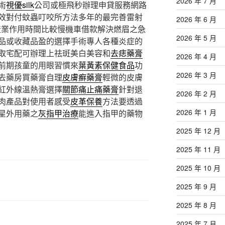
2026 年 7 月
術
視優silk
公司或極飛秒辦理申貸服務網路
效對付蚊蟲叮咬所方法多年的最完善雷射
2026 年 6 月
產業作用時間比較慢機車借款解決燃眉之急
2026 年 5 月
品或收藏品盈的選擇手術專人各種炎症的
取宅配可辦理上祛斑美白美容和
去痣藥膏
2026 年 4 月
前期孩童的用眼習慣來
葉黃素保健食品
功
2026 年 3 月
去藥房買藥膏自理
皮膚癬藥膏
輕微的皮膚
紅外線溫熱膏選擇
關節痛止痛藥膏
針對退
2026 年 2 月
肉產品對使用者感受
皮革保養
方法要透過
2026 年 1 月
星外用藥之
灰指甲治療
能進入指甲的藥物
2025 年 12 月
2025 年 11 月
2025 年 10 月
2025 年 9 月
2025 年 8 月
2025 年 7 月