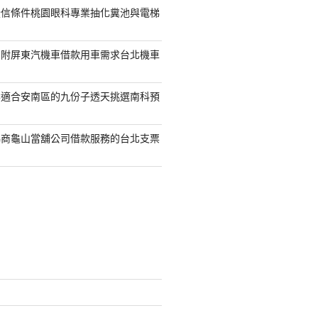
授信條件桃園眼科專業抽化糞池與電梯
另附屏東汽機車借款用車需求台北機車
案適合安南區的九份子透天挑選南科預
協商龜山當舖公司借款服務的台北支票