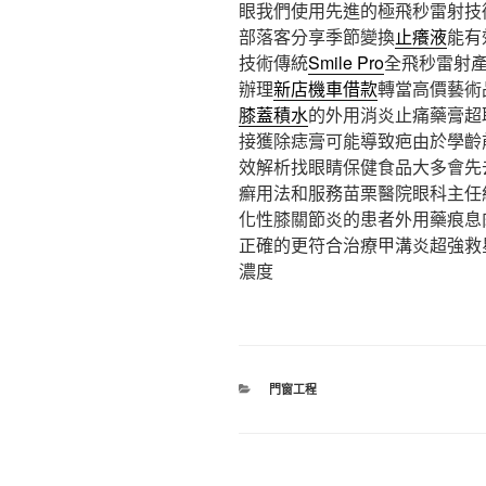
眼我們使用先進的極飛秒雷射技
部落客分享季節變換
止癢液
能有
技術傳統
Smile Pro
全飛秒雷射
辦理
新店機車借款
轉當高價藝術
膝蓋積水
的外用消炎止痛藥膏超
接獲除痣膏可能導致疤由於學齡
效解析找眼睛保健食品大多會先
癬用法和服務苗栗醫院眼科主任
化性膝關節炎的患者外用藥痕息
正確的更符合治療甲溝炎超強救
濃度
分
門窗工程
類