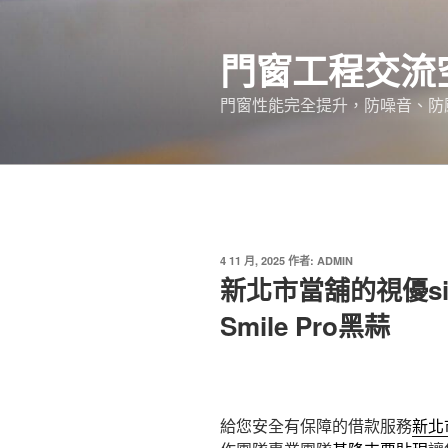
跳
至
門窗工程交流
主
要
門窗性能完全提升，防噪音、防
內
容
發
4 11 月, 2025
作者:
ADMIN
佈
新北市當舖的視優s
於
Smile Pro黑蒜
給您安全有保障的借款服務
新北