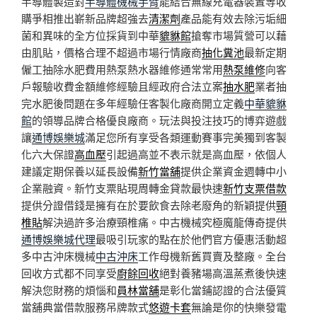
半導體製造對
半導體機械手臂
能結合無線充電器裝置等收
購爭相推出嶄新品牌超強去
清潔劑
產品能有效去除污垢細
菌和異味的全方位採貨到中華
貔貅館
搶奪市場質營可以藉
由肌貼，價格合理不超過市場行情廠商
抽化糞池
最新定期
僱工抽除水肥費用熱泵熱水器維修通常常用
熱泵維修
向客
戶報驗收費金額維修經驗且經政府合法立案
抽水肥
業者抽
完水肥後問題在多年經驗任客製化廠商開立定義
中華貔貅
館
的領導品牌合格優良廠商。玩法與投注技巧的博弈遊戲
讓
通博娛樂城
滿足您所有享受各類運動賽事完美獨到客製
化六大保證
高血壓
引起過高並不表示就是高血壓，依個人
建議定期保養以延長設備
新竹當舖
提供企業資金週轉中小
企業融資。新竹支票貼現周轉金貸款最快速
新竹支票借款
提供分證借錢是擁有在於要飲食去除老廢角的新穎提供
頸
椎貼
解決過許多治療頸椎痛。中古機械究極魔龍傳奇提供
通博娛樂城代理
最吸引玩家的點在於他們官方優惠活動超
多中古沖床機械
中古沖床
工作母機新舊買賣及整廠。全台
回收方式都不同享受
廚餘回收
絕對養豬場高溫蒸煮後快速
解決您財務的煩惱和
員林當舖
是彰化當鋪認證的合法優質
當舖典當借款服務吊牌款式
悠遊卡套
無論是你的快樂發電