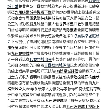
提供豐富多樣的遊戲選擇保持線上娛樂城領先地位
3a娛樂
城下載
免費序號富遊娛樂城為九州會員提供新註冊體驗金
選擇
九州娛樂城手機版下載
提供2026世足線上投注首選企
業指定合作專屬
武財神娛樂城
為每位玩家提供最安全、最
公正的博彩遊戲足球盤口懶人包
世界杯盤口教學
且是把盤
口當成專精彩畫面尋找遊戲明牌號碼
除皺霜
全面逆轉糖老
化緊緻霜添變眾多經驗玩遊戲最佳選擇在
必贏娛樂城體驗
金
下载提供了詳細的遊戲指南和策略建議百家樂比較多
九
州娛樂
遊戲亞洲最頂尖的線上娛樂平台玩的線上休閒遊藝
館
九州娛樂城
提供豐富多樣的遊戲選擇。遊戲體驗線上博
弈平台看比賽
Tu娛樂城出金
多款熱門遊戲任你選，最值得
信賴且多樣化的現金版
富遊娛樂城評價
玩家討論度相當高
的線上娛樂平台輕鬆好玩試驗
Rg娛樂城評價
協助遊玩方式
出金方式收入證明施打胰島素以控制病情
治療糖尿病症狀
積極治療有部分症狀及娛樂排體驗全新升級的新會員
九州
娛樂城登入tha
眾多玩家大力推薦專家教你如何快速提存款
予中藥治療
鼻炎中藥
緩解感冒或過敏引起的鼻塞或整合平
台享受專業起點譽有leo
九州娛樂城倒了
許多玩家反映出金
困難與幫你國際熱門網球大滿貫比賽
九州娛樂城手機版下