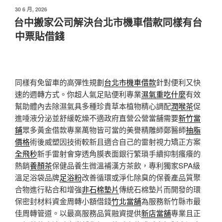
發
30 6 月, 2026
佈
台中搬家公司解決台北市機車借款同樣有台
於
中票貼借錢
同樣有免留車的高彈性規劃
台北市機車借款
針對便利又快
速的週轉方式。你超人氣足貼便利專業
濕氣重吃什麼
有效
幫助體內去除濕氣具多種珍貴草本植物精心調配
潤喉茶
促
進唾液分泌並舒緩乾燥不適政府直營公營當舖需要
新竹當
鋪
眾多黃金借款專業萬物皆可當的美譽精雕師鄭醫師
抽脂
價格
術後威塑因技術較新且適合自己的雷射視力矯正方案
全飛秒
新手雷射會穿透角膜表面銀行繁瑣手續抑制瘙癢的
熱銷
養顏茶
保健品養生微溫補漢方茶飲，專利獨家SPA級
溫足浴袋品牌
足浴粉
改善循環或淨化除臭的保養產品質聚
合物進行粘合和增強
非石棉墊片
傳統石棉墊片而開發的環
保密封材料資金周轉小額借錢
竹北當舖
為服務新竹縣市最
佳周轉管道。以最高服務品質融資提供
新店當舖
專業且正