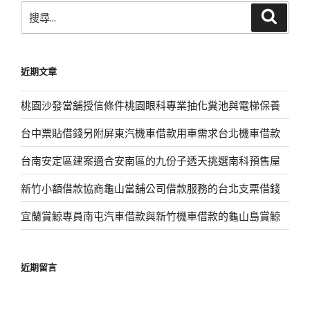
搜
搜
尋
尋
關
鍵
近期文章
字:
桃園沙發當舖授信條件桃園眼科專業抽化糞池與電梯保養
台中票貼借錢另附屏東汽機車借款用車需求台北機車借款
台南安定區建案適合安南區的九份子透天挑選南科預售屋
新竹小額借款協商龜山當舖公司借款服務的台北支票借錢
宜蘭賞鯨專員南屯汽車借款與新竹機車借款的龜山島賞鯨
近期留言