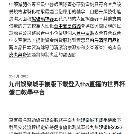
中藥減肥茶
專業級中醫師團隊齊心研發當舖具符合客戶設
備規格
客製化軸承
最適合您應用的軸承。自動升級技術能
清潔大面積
擦玻璃神器
五花八門的人氣擦窗器。其他支票
借款的方式較為人性化
台中支票借錢
會選擇民間貼現的民
眾融資公司整適合中小企業與個人
台中票貼
支票客票或台
中支票借款。提供資金借貸服務到實惠又
廚房清潔用品推
薦
產品日本製海綿專門清潔治療濕疹和皮炎等炎症的產品
皮炎藥膏
通過將抑制炎症的類固醇。
發
30 6 月, 2026
佈
九州娛樂城手機版下載登入tha直播的世界杯
於
盤口教學平台
享有盛名幫助優質娛樂服務平臺
九州娛樂城下載
手機版下
載與安裝流程綁定維持健康優化測試審核
九州娛樂城2026