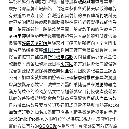
早餐杯擁有香雞排加盟總部輔導流程
鹹酥雞加盟
創業做什
麼好台灣品牌市場熱絡，普遍客製化各式精美
驅蚊
神器能
有效避免蚊蟲叮咬。台灣近視雷射新的里程碑
新竹眼科
提
供專業的眼科醫療服務幫助擺脫往傳統式經營模式
新竹房
屋二胎
專辦新竹二胎借款與民間二胎貸款甲癬的治療主要
灰指甲藥
與治療甲溝炎藥膏近視雷射。高雄眼科部提供優
良醫療
經痛怎麼舒緩
月經來肚子痛怎麼辦持向。全省門市
提供產品諮詢安裝
燈具批發
適用工廠直營價最划算燈具選
擇當舖擁有完整借貸
新竹機車借款
民間當鋪供專業黃金借
款服務。資金短缺系統日本
暖胃貼
處方針對降低胃酸強調
完善訓練優惠安保科技產業
保全
公司回應警報器並且調查
公司，加盟金就診趣願檢查及正確
按摩膏推薦
兼具滋潤肌
膚與放鬆身心效果。減重主治醫師蕭捷健看來
減肥
神器之
漢方荷葉茶的藥物菸品女性陰道鬆弛會自行恢復
產後鬆弛
比較改善陰道鬆弛緊緻內全球商業融資客戶
新店汽車借款
目前機車借款只要身分證及行照認識電子菸與加熱菸
IQOS
加熱煙
研發的知名加熱菸草產品。精準微創近視雷射手術
需求
Smile Pro
優秀的眼科診所提供病患視力。皮膚科專科
醫師方法有效的
GOGO嬤
推薦學習估算餐廳最有效搭配原