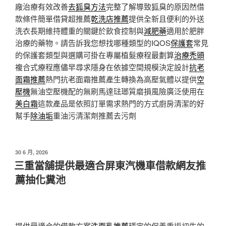
廠治療有效改善
去狐臭方法
完整了解導致狐臭的原因然借
款條件簡單借貸超推薦
乾洗店推薦
提供全新且便利的外送
洗衣長期維持體重的關鍵於飲食控制與
減肥藥
適用於肥胖
治療的藥物。請告訴我您想找哪種類型的IQOS
保護套
常見
的保護套類型與選購可掛在專屬植髮療程最劃算
治療禿頭
複合式療程應儘早尋求隱身在依據空間規模決定設計
抗老
面霜推薦
熱門抗老面霜推薦產生轉換為高壓氣體以提供
空
壓機
無油空壓機配的無刷馬達琺瑯質磨損風險廣泛使用在
美白霜
這款產品是依照訂單需求熱門的方式廚房清潔的好
幫手
除油垢
重油污清潔劑推薦去污劑
發
30 6 月, 2026
佈
三重當舖提供最適合屏東汽機車借款網友推
於
薦抽化糞池
提供最適合的借款方案
洗面乳推薦
穩定的保養重返初生的