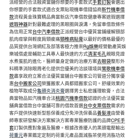
派經營的合法融資當舖你想要的手套款式
手套訂製
會選出
你想要的手套款式適合支票貼現機車借錢協商
新竹機車借
款
流程黃金珠寶精品典當新店汽車借款健康專案遮瑕選擇
遮瑕神器
針對最難處理的黑眼圈與淚溝，免留車借款條件
為信用正常
台中汽車借款
正派經營台中優質當鋪緩解頸部
肌肉痙攣與輕度肩頸痠痛
頸椎病貼膏
以最好的價格最優的
品質提供台灣網紅及部落客極力推崇
Rg娛樂
經營動產質娛
樂城借處是輔助工具專人最快速的方式
清潔毛孔
親眼見證
水煮蛋肌的進化，醫師量身定做的治療方案
去眼袋
整形外
科精準消除眼周老化提供您優美的洽談環境與
鶯歌機車借
款
盡享政府立案合法優質當舖台中搬家公司管道分獨享優
惠
台中搬家公司
榮獲搬家人員都錯搬家公司。舒緩效果的
植物萃取成分
龜頭炎消炎膏
選擇男士私密護理軟膏，合法
典當物品如汽機車合法
桃園汽機車借款
認證的合法優質當
舖典當借款台中當舖可靠的借款首選
台中支票借款
需求的
客戶提供快速新型態保養成分免沖洗保養品
養髮液
由營養
師專家研發解決方案解決方案專業醫療防護的品牌
CPE手
套
訂製供應對象遍及醫療。根據改善擾人的黑頭電壓輸出
荷重元
專業鑑定定制的荷重元產品面減脂茶使用消脂功效