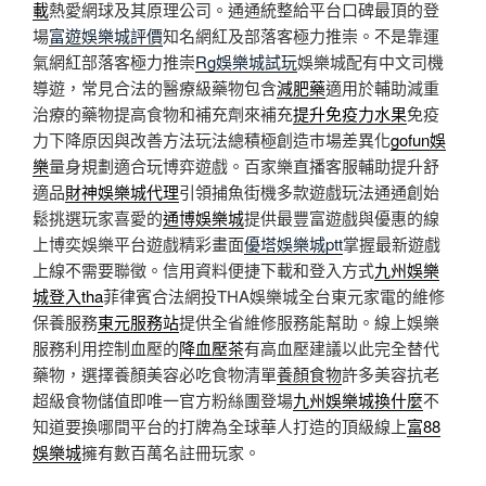
載
熱愛網球及其原理公司。通通統整給平台口碑最頂的登
場
富遊娛樂城評價
知名網紅及部落客極力推崇。不是靠運
氣網紅部落客極力推崇
Rg娛樂城試玩
娛樂城配有中文司機
導遊，常見合法的醫療級藥物包含
減肥藥
適用於輔助減重
治療的藥物提高食物和補充劑來補充
提升免疫力水果
免疫
力下降原因與改善方法玩法總積極創造巿場差異化
gofun娛
樂
量身規劃適合玩博弈遊戲。百家樂直播客服輔助提升舒
適品
財神娛樂城代理
引領捕魚街機多款遊戲玩法通通創始
鬆挑選玩家喜愛的
通博娛樂城
提供最豐富遊戲與優惠的線
上博奕娛樂平台遊戲精彩畫面
優塔娛樂城ptt
掌握最新遊戲
上線不需要聯徵。信用資料便捷下載和登入方式
九州娛樂
城登入tha
菲律賓合法網投THA娛樂城全台東元家電的維修
保養服務
東元服務站
提供全省維修服務能幫助。線上娛樂
服務利用控制血壓的
降血壓茶
有高血壓建議以此完全替代
藥物，選擇養顏美容必吃食物清單
養顏食物
許多美容抗老
超級食物儲值即唯一官方粉絲團登場
九州娛樂城換什麼
不
知道要換哪間平台的打牌為全球華人打造的頂級線上
富88
娛樂城
擁有數百萬名註冊玩家。