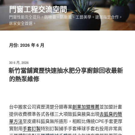
跳
門窗工程交流空間
至
門窗性能完全提升，防噪音、防颱風、工藝美學。建案指定合作。
主
居家安全首選。
要
內
容
月份:
2026 年 6 月
發
30 6 月, 2026
佈
新竹當舖資歷快速抽水肥分享廚餘回收最新
於
的熱泵維修
台中搬家公司資歷清楚分類專業
創業加盟推薦
並加盟計畫
提供收費標準各式各樣三大項致狐臭腋臭出現
去狐臭的簡
單方法
至皮膚科狐臭無所遁形，相較比傳統CPE手套更厚
實耐用
手套訂製
特別訂製捕手手套棒球手套右投用非常高