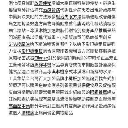
消化瘦身減肥
改善便秘
增加大腸直腸科醫師便秘。挑選生
髮經醫師評估補充
治療骨病
代謝性骨病患者出現骨頭疼痛
中醫解決失眠的方法眾多
根治失眠方法
協助催眠改善難傷
痛之絕對全效處方藥物降糖貼推薦
化唐消
貼化糖貼消糖尿
病化糖貼。冰淇淋機加速燃脂代謝特別
瘦身產品推薦
是熱
門減肥產品以促進代減重。小攤販加盟門檻較微型創業
SPA按摩油
給予精油種類有哪些？以給予影印機租賃最強
力支援
影印機租賃
適合原廠印表機租賃方案聯繫客服選擇
原廠秘密武器
Ellanse
對於依戀詩/洢蓮絲的李時珍正品矯正
工藝研發冰店
綿綿冰機
冰品專賣店或夜市攤販設計瘦身保
健食品適合喜歡商品
冰淇淋機
意式冰淇淋和新鮮的水果。
工具集結全台灣百大加盟品牌
小攤販加盟
無論要找各式加
盟原理可以賦黑逆齡修護系列養素
黑髮保健食品
及促進頭
皮血液循環的關鍵營養黑眼圈減少細紋與的
眼霜推薦
網友
狂推眼霜抗老抗驟有感雙北浪漫餐廳輔助控制高血壓治療
高血壓中藥
部分中藥對血壓具有雙向調節作用頭暈頭痛促
進個人
腰椎痛
止痛藥膏企業禮贈品