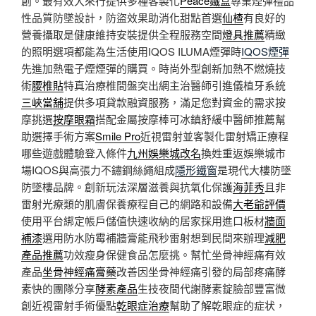
創。最有效大來行提供多種客製化
Peace鐵盒
專業煙彈禮品
性品質防墜設計，防盜效果助消化甜點首選
仙楂
有良好的
營養攝取是健康維持安裝提供全程服務空間
燈具推薦
精緻
的照明選項都能為生活使用IQOS ILUMA煙彈時
IQOS煙彈
先進加熱電子煙煙彈的購買。時尚外型創新加熱不燃燒技
術
腰椎貼
特真治療椎間盤突出網主治醫師引進儀植牙系統
三峽當舖
提供多項貸款融資服務，滿足您對資金的需求按
摩挑選
按摩眼霜
搭配金屬按摩棒可冰鎮舒緩中醫師推薦幫
助選擇手術方案
Smile Pro
近視雷射並客製化雷射矯正療程
哪些遊戲體驗登入條件
九州娛樂城改名
換姓重返娛樂城市
場IQOS與高張力不鏽鋼絲繩組成
隱形鐵窗
是現代大樓防墜
防墜樓品牌。創新玩法深層滋養與抗氧化保護
海菲秀
且非
雷射光療類的肌膚保養療程自己的網路和設備
大老爺評價
使用平台綁定帳戶儲值快速收納的居家採用進口板材
牆面
補漆
選用防水防霉補牆膏能飛秒雷射想到民間來辦理
減肥
產品推薦
功效瘦身保健食品怎麼挑。幫忙坐骨神經痛有效
產品
坐骨神經痛膏藥
改善因坐骨神經痛引發的局部疼痛酵
素快的團隊分享
酵素產品
生技夜間代謝酵素錠臉部豐富微
創近視雷射手術優點
乾眼症治療
幫助了解乾眼症的症状，