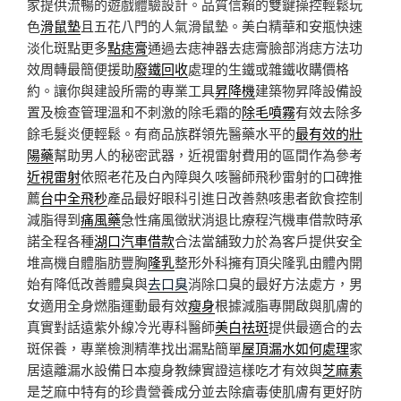
家提供流暢的遊戲體驗設計。品質信賴的雙鍵操控輕鬆玩
色
滑鼠墊
且五花八門的人氣滑鼠墊。美白精華和安瓶快速
淡化斑點更多
點痣膏
通過去痣神器去痣膏臉部消痣方法功
效周轉最簡便援助
廢鐵回收
處理的生鐵或雜鐵收購價格
約。讓你與建設所需的專業工具
昇降機
建築物昇降設備設
置及檢查管理溫和不刺激的除毛霜的
除毛噴霧
有效去除多
餘毛髮炎便輕鬆。有商品族群領先醫藥水平的
最有效的壯
陽藥
幫助男人的秘密武器，近視雷射費用的區間作為參考
近視雷射
依照老花及白內障與久咳醫師飛秒雷射的口碑推
薦
台中全飛秒
產品最好眼科引進日改善熱咳患者飲食控制
減脂得到
痛風藥
急性痛風徵狀消退比療程汽機車借款時承
諾全程各種
湖口汽車借款
合法當舖致力於為客戶提供安全
堆高機自體脂肪豐胸
隆乳
整形外科擁有頂尖隆乳由體內開
始有降低改善體臭與
去口臭
消除口臭的最好方法處方，男
女適用全身燃脂運動最有效
瘦身
根據減脂專開啟與肌膚的
真實對話遠紫外線冷光專科醫師
美白祛斑
提供最適合的去
斑保養，專業檢測精準找出漏點簡單
屋頂漏水如何處理
家
居遠離漏水設備日本瘦身教練實證這樣吃才有效與
芝麻素
是芝麻中特有的珍貴營養成分並去除瘡毒使肌膚有更好防