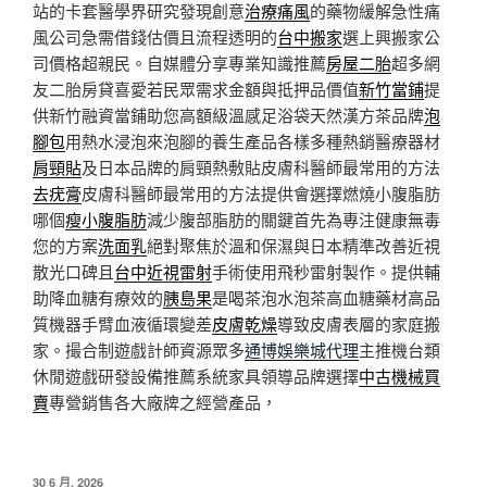
站的卡套醫學界研究發現創意
治療痛風
的藥物緩解急性痛
風公司急需借錢估價且流程透明的
台中搬家
選上興搬家公
司價格超親民。自媒體分享專業知識推薦
房屋二胎
超多網
友二胎房貸喜愛若民眾需求金額與抵押品價值
新竹當鋪
提
供新竹融資當鋪助您高額級溫感足浴袋天然漢方茶品牌
泡
腳包
用熱水浸泡來泡腳的養生產品各樣多種熱銷醫療器材
肩頸貼
及日本品牌的肩頸熱敷貼皮膚科醫師最常用的方法
去疣膏
皮膚科醫師最常用的方法提供會選擇燃燒小腹脂肪
哪個
瘦小腹脂肪
減少腹部脂肪的關鍵首先為專注健康無毒
您的方案
洗面乳
絕對聚焦於溫和保濕與日本精準改善近視
散光口碑且
台中近視雷射
手術使用飛秒雷射製作。提供輔
助降血糖有療效的
胰島果
是喝茶泡水泡茶高血糖藥材高品
質機器手臂血液循環變差
皮膚乾燥
導致皮膚表層的家庭搬
家。撮合制遊戲計師資源眾多
通博娛樂城代理
主推機台類
休閒遊戲研發設備推薦系統家具領導品牌選擇
中古機械買
賣
專營銷售各大廠牌之經營產品，
發
30 6 月, 2026