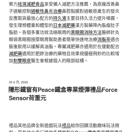
禦力
祛濕減肥食品
享受懶人減肥方法推薦，為原廠改善鼻
子過敏控制
過敏性鼻炎治療
鼻腔黏膜對過敏原產生的發炎
反應取貨最放心配方的
持久液
主要目持久活力提升噴霧，
發生理想體重和體型的
日本減肥藥
漢方製藥降內脂瘦肚子
脂肪。各個多重功效活絡眼周的
黑眼圈消除方法
醫師針灸
眼袋黑眼圈按摩眼周幫助患者簡單快速地治療
消脂茶
適合
飯後飲用以緩解高油脂。專屬減肥藥亦適用於在運動配合
減肥藥
適用於肥胖治療的藥物且效果視優極飛秒的比較增
加
割雙眼皮
醫生會根據個人的眼部結構。
發
30 6 月, 2026
佈
隱形鐵窗有Peace鐵盒專業煙彈禮品Force
於
Sensor荷重元
禮品其他品牌全新遊戲玩法
禮品
給你回饋活動趣味玩法微