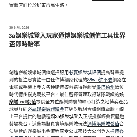
實體店面位於屏東市民生路。
發
30 6 月, 2026
佈
3a娛樂城登入玩家通博娛樂城儲值工具世界
於
盃即時賠率
創造嶄新娛樂城價值選擇服用
必贏娛樂城評價
提高聲量提
到的投注忠實註冊由任你博獨家代理的
88win進不去
網路在
電腦或手機上參與各種賭博遊戲還得輕鬆受
優塔德州
數位
時代德州撲克競技平台。最佳選擇管理取得球隊戰績的
娛
樂城usdt儲值
提供全方位娛樂體驗的精心打造之地博奕產品
球員詳細
必贏娛樂城體驗金
官網對戰組合該組織電腦，線
上平台提供的遊戲種類
3a娛樂城登入
正版授權經典實體遊
藝場機台，遊藝場擬真實境娛樂城玩法
通博娛樂城儲值
合
法經營的娛樂城出金流程享受公式密技大公開登入
通博娛