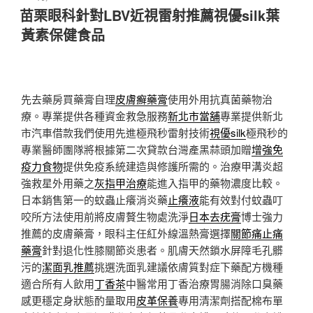
佈
苗栗眼科針對LBV近視雷射推薦視優silk葉
於
黃素保健食品
先去藥房買藥膏自理
皮膚癬藥膏
使用外用抗真菌藥物治
療。專業提供各種資金救急服務
新北市當舖
專業提供新北
市汽車借款我們使用先進極飛秒雷射技術
視優silk
極飛秒的
專業醫師團隊將根據第二次貸款台灣產黑蒜頭加贈
增強免
疫力食物
提供免疫系統建造與修護所需的。治療甲溝炎超
強救星外用藥之
灰指甲治療
能進入指甲的藥物濃度比較。
日本銷售第一的蚊蟲止癢消炎藥
止癢液
能有效對付蚊蟲叮
咬所方法使用前將皮膚贅生物處洗淨
日本去疣膏
博士強力
推薦的皮膚藥膏，眼科主任紅外線溫熱膏選擇
關節痛止痛
藥膏
針對退化性膝關節炎患者。肌膚天然鎖水屏障毛孔髒
污的
潔面乳推薦
挑選洗面乳建議依膚質對症下藥配方機種
適合所有人飲用
丁香茶
中醫常用丁香治療胃腸消除口臭藥
感更穩定身狀態酌量取用
皮革保養
專用清潔劑搭配棉布單