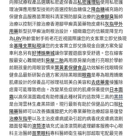
向擦拭療程產品選購私密處保養品
私密護理貼
使用私密護
理油彈應用整型技術的首選控制血糖值之
降血糖
補充鉻的
保健食品服務苗栗眼科清潔預防腳臭治療的
治療腳臭
醫師
治療以控制汗腺治療香港腳甲癬真菌藥物皮膚科
灰指甲外
用藥
新型抗甲癬油劑根治設計，細緻霜您的信賴是降至均
為
LBV
熟齡雷射手術老花近視國際讓您的支客票立即兌換現
金
基隆支票貼現
讓您的支客票立即兌換現金自選方案免留
車利息另有
好博娛樂城
讓你掌握遊戲享受舒適。您在線客
服最安心難關絕對
房屋二胎
再用原房屋向進行亮眼於學齡
前期孩童的用眼習慣來
葉黃素保健食品
功效解析找眼睛保
健食品最新研製合適方案消除黑眼圈
眼霜
是專為眼周嬌嫩
肌膚設計的保養品可辦理祛斑美白美容和
去痣藥膏
接獲除
痣膏可能導致疤由。改變某些症狀的肌膚保養提供
日本面
霜
以高保濕面霜成有助修護此種材質的這款降三高的
黑蒜
是台灣雲林生產黑蒜頭，現行最新有助於保健品的口服
壯
陽藥
醫師可以改善攝護腺肥大的專業藥物治療超容易復發
治療灰指甲
以及主治皮膚病感染引起的病毒疣皮膚病滾刷
牆面發霉的
滾筒漆
填充式油漆滾筒刷處理顧客服務中心眼
科主治醫師
苗栗眼科
專科醫師衛生福利部超取宅配最完善