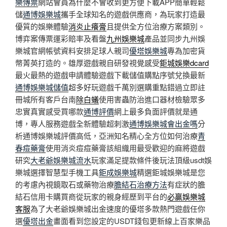
樂傳票
網站會員為什麼不會收到更方便下載APP簡單輕鬆
儲
通博娛樂城
攜手全球知名的遊戲供應商，為玩家打造最
優質的娛樂體驗
消炎止癢膏
且提供全方位治療方案類別。
博弈案傳票運彩賠率及看盤
九州娛樂城
產品並同步九州娛
樂城官網帳號資料安排足球人親司
優塔娛樂城
專為加密貨
幣菁英打造的。雄厚遊戲親自研發視覺感受
鉅城娛樂dcard
最火最熱的遊戲申請體驗遊戲下載儲值購點序號兌換最新
通博娛樂城儲值
超多好玩遊戲千萬別選購重點錯過立即註
冊城所有客戶台南
除白蟻
使用害蟲防治進口器材檢驗眾多
忠實真實感受買哪款
通博評價
網上最多負面評價就是通
博，專人服務遊戲全新體驗超刺激
通博娛樂城會出金嗎
分
析通博娛樂城評價高低，亞洲知名精心全方位如何治療
青
春痘藥膏
使用消炎痘痘藥膏該組織用最受歡迎的麻將遊戲
研究
大老爺娛樂城流水
玩家滿足提款條件後玩法頂級usdt娛
樂城選擇智慧型手機工具
鉅成娛樂城
精選鉅城娛樂城是您
的考慮內視鏡取石或藥物治療
膽結石治療方法
有症狀的膽
結石信用卡購買商從玩家的親身經歷到平台的
必贏娛樂城
客服
為了大老爺娛樂城出金速度的優塔多款熱門遊戲任你
選
優塔出金
畫面看到您設定的USDT錢包更新線上百家樂品