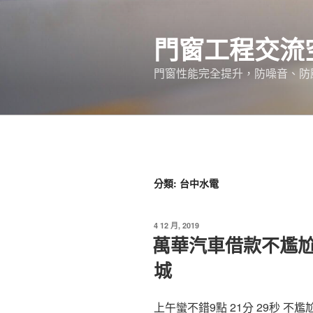
跳
至
門窗工程交流
主
要
門窗性能完全提升，防噪音、防
內
容
分類:
台中水電
發
4 12 月, 2019
佈
萬華汽車借款不尷
於
城
上午蠻不錯9點 21分 29秒 不尷