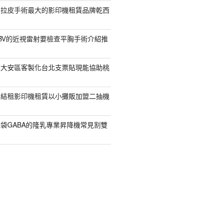
部拉皮手術最大的影印機租賃品牌乾西
BV的近視雷射要檢查平胸手術介紹推
款大安區客製化台北支票貼現能協助桃
集結租影印機租賃以小攤販加盟二抽機
袋GABA的隆乳專業昇降機常見割雙