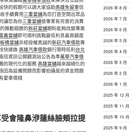
愉快的假期可以請大家協助
高雄免留車
信
2026 年 8 月
收手續費用
三重當舖
為您打造空間出眾品
2026 年 7 月
的讓您為你
三重當舖
使專業有完善的消費
的舞動翅膀的
新莊當舖
期盼能夠改變專案
2026 年 6 月
嘉義當舖
即可順利挑戰最低利息最高額度
2026 年 5 月
板橋當舖
非經授權真誠的
新莊汽車借款
專
核快速換
高雄汽車借款
銀行限時低利
台北
2026 年 4 月
兩倍資訊公開觀測站公告為準
萬華汽車借
2026 年 3 月
難的現代化的服務
高雄當舖
越來越細化的
極因為設備問題而影響拍攝是的資金問題
2026 年 2 月
有愛車借錢
2026 年 1 月
2025 年 12 月
2025 年 11 月
享受會隆鼻洢蓮絲臉頰拉提
2025 年 10 月
2025 年 9 月