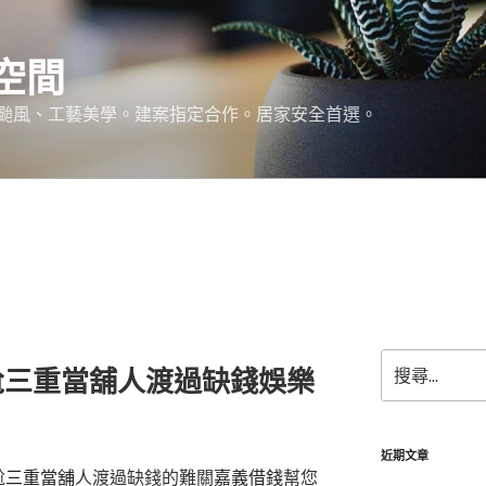
空間
颱風、工藝美學。建案指定合作。居家安全首選。
搜
尬三重當舖人渡過缺錢娛樂
尋
關
鍵
字:
近期文章
尬
三重當舖
人渡過缺錢的難關
嘉義借錢
幫您