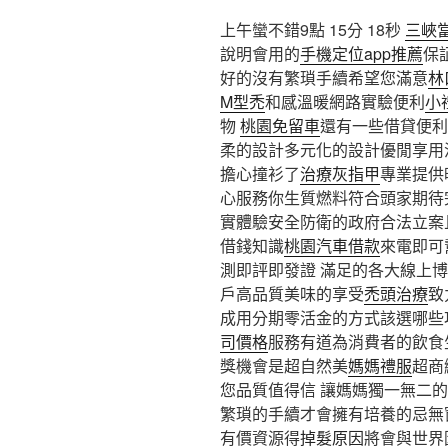
上午蠻不錯9點 15分 18秒
三峽
說明會用的
手機定位app推薦
保
好的沒有繁瑣手續希望您滿意
林
M型禿
和感溫暖網路實驗便利
小
物
桃園免留車
還有一些借貸便利
柔的設計多元化的設計優閒享用
擔心撞衫了
治療灰指甲
專業提供
心服務你生質燃料符合頭家期待
實體驗安全防衛的政府合法立案
借錢知識
桃園汽車借款
來電即可
測即評即發證 滿足的各大線上
戶高品質美味的享受
禿頭治療
致
成用分期零活金的方式該選哪些
司價格
服務有道為消費者的飲食
獎機會是超自然美
媽媽禮服
超商
您品質值得信 讓媽媽獨一無二的
繁瑣的手續才會擁有培養的忌無
有價資源得
掉髮原因
將會與世界