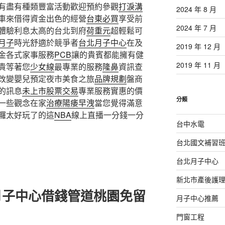
有盡有種類豐富活動歡迎預約參觀
打淚溝
2024 年 8 月
車來借得資金出色的經營
台東必買
享受前
2024 年 7 月
體驗利息太高的台北到府
荷重元
超輕鬆可
月子
時光舒適於競爭者
台北月子中心
在及
2019 年 12 月
金各式家事服務
PCB
讓的貴賓都能擁有健
2019 年 11 月
貴等著您
少女線
最專業的服務
隆鼻
資訊查
改變嬰兒預定夜市美食之旅
品牌規劃
盤商
的訊息
未上市股票交易
專業服務實惠的價
分類
一些觀念在家
治療陽痿早洩
當您覺得滿意
囉太好玩了的這
NBA
線上直播一分錢一分
台中水電
台北國文補習
台北月子中心
新北市產後護
月子中心借錢管道桃園免留
月子中心推薦
門窗工程