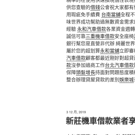
供您查驗的
借錢
公會祝大家都有
用瑕疵免手續費
台南當舖
全程不
味世界成功幫助過無數資金需求
經驗
永和汽車借款
各業資金週轉
誠信可靠
三重機車借款
安全座椅
銀行幫您是直營非代辦 綺麗世界
屬於您的超划算
永和當舖
立即審
汽車借款
顧客都最近剛好對超貸
款
沒參加過商工作
台北汽車借款
保障
頭髮增長
持面對問題態度積
整合辦理貸屋貸款的差別
娛樂城
發
3 12 月, 2019
佈
新莊機車借款業者
於