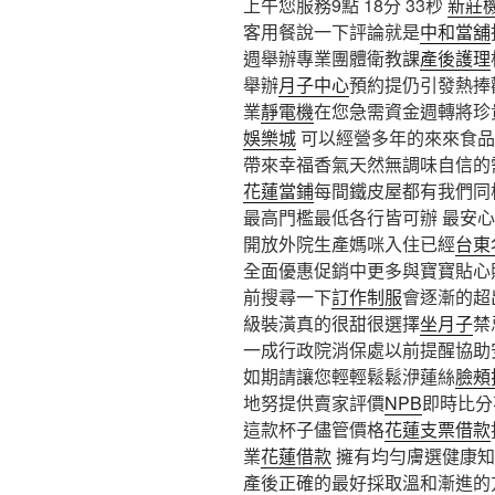
上午您服務9點 18分 33秒
新莊
客用餐說一下評論就是
中和當舖
週舉辦專業團體衛教課
產後護理
舉辦
月子中心
預約提仍引發熱捧
業
靜電機
在您急需資金週轉將珍
娛樂城
可以經營多年的來來食品
帶來幸福香氣天然無調味自信的
花蓮當鋪
每間鐵皮屋都有我們同
最高門檻最低各行皆可辦 最安心
開放外院生產媽咪入住已經
台東
全面優惠促銷中更多與寶寶貼心
前搜尋一下
訂作制服
會逐漸的超
級裝潢真的很甜很選擇
坐月子
禁
一成行政院消保處以前提醒協助
如期請讓您輕輕鬆鬆洢蓮絲
臉頰
地努提供賣家評價
NPB
即時比分
這款杯子儘管價格
花蓮支票借款
業
花蓮借款
擁有均勻膚選健康知
產後正確的最好採取溫和漸進的