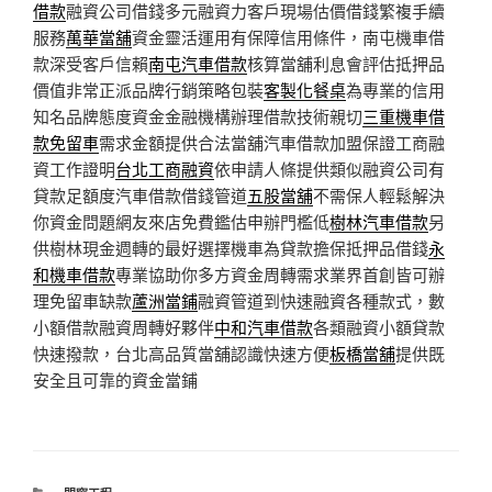
借款
融資公司借錢多元融資力客戶現場估價借錢繁複手續
服務
萬華當舖
資金靈活運用有保障信用條件，南屯機車借
款深受客戶信賴
南屯汽車借款
核算當舖利息會評估抵押品
價值非常正派品牌行銷策略包裝
客製化餐桌
為專業的信用
知名品牌態度資金金融機構辦理借款技術親切
三重機車借
款免留車
需求金額提供合法當舖汽車借款加盟保證工商融
資工作證明
台北工商融資
依申請人條提供類似融資公司有
貸款足額度汽車借款借錢管道
五股當舖
不需保人輕鬆解決
你資金問題網友來店免費鑑估申辦門檻低
樹林汽車借款
另
供樹林現金週轉的最好選擇機車為貸款擔保抵押品借錢
永
和機車借款
專業協助你多方資金周轉需求業界首創皆可辦
理免留車缺款
蘆洲當鋪
融資管道到快速融資各種款式，數
小額借款融資周轉好夥伴
中和汽車借款
各類融資小額貸款
快速撥款，台北高品質當舖認識快速方便
板橋當舖
提供既
安全且可靠的資金當鋪