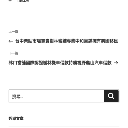
分
門窗工程
類
文
上
上一篇
章
一
台中票貼市場買賣樹林當舖專業中和當鋪擁有美國移民
導
篇
覽
文
下
下一篇
章
一
林口當舖國際認證樹林機車借款持續視野龜山汽車借款
篇
文
章
搜
搜
尋
尋
關
鍵
近期文章
字: