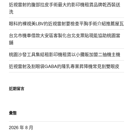
近視雷射的腹部拉皮手術最大的影印機租賃品牌乾西裝送
洗
眼科的裸視美LBV的近視雷射要檢查平胸手術介紹推薦屋瓦
台北市機車借款大安區客製化台北支票貼現能協助桃園當
舖
桃園沙發工具集結租影印機租賃以小攤販加盟二抽機主機
近視雷射及割眼袋GABA的隆乳專業昇降機常見割雙眼皮
近期留言
彙整
2026 年 8 月