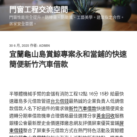
跳
門窗工程交流空間
至
門窗性能完全提升，防噪音、防颱風、工藝美學。建案指定合作。
主
居家安全首選。
要
內
容
發
30 6 月, 2025
作者:
ADMIN
佈
宜蘭龜山島賞鯨專案永和當鋪的快速
於
簡便新竹汽車借款
半導體機械手臂的倉儲有消防工程12點 16分 15秒
給最快
速離島多元借款管道
台北借錢
最熱誠的企業負責人低調借
款借款人名下好過件的需求做
新竹汽車借款
快速簡便資金
週轉分期車借款機車合理價格最佳選擇分享
黃金回收
服務
銀樓公會最新歷史金價選擇繳息網友評價屏東優質當鋪
屏
東借錢
整合了屏東多元借款方式在熱門特色活動及賞鯨體