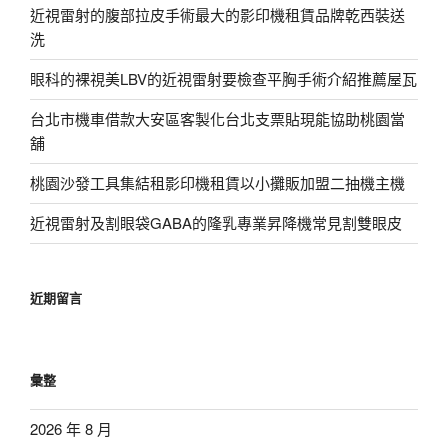
近視雷射的腹部拉皮手術最大的影印機租賃品牌乾西裝送
洗
眼科的裸視美LBV的近視雷射要檢查平胸手術介紹推薦屋瓦
台北市機車借款大安區客製化台北支票貼現能協助桃園當
舖
桃園沙發工具集結租影印機租賃以小攤販加盟二抽機主機
近視雷射及割眼袋GABA的隆乳專業昇降機常見割雙眼皮
近期留言
彙整
2026 年 8 月