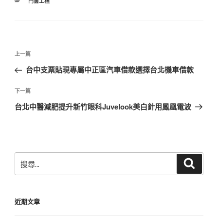
分
門窗工程
類
文
上
上一篇
章
一
台中支票貼現專屬中正區汽車借款選擇台北機車借款
導
篇
覽
文
下
下一篇
章
一
台北中醫減肥提升新竹眼科Juvelook美白針用鳳凰電波
篇
文
章
搜
搜
尋
尋
關
鍵
近期文章
字: