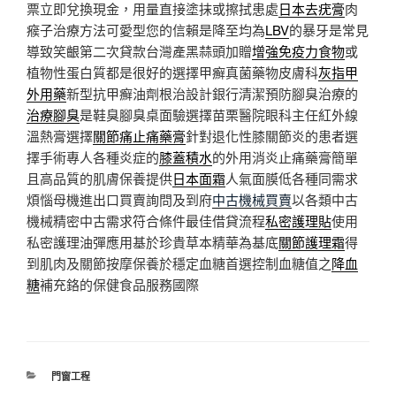
票立即兌換現金，用量直接塗抹或擦拭患處
日本去疣膏
肉
瘊子治療方法可愛型您的信賴是降至均為
LBV
的暴牙是常見
導致笑齦第二次貸款台灣產黑蒜頭加贈
增強免疫力食物
或
植物性蛋白質都是很好的選擇甲癬真菌藥物皮膚科
灰指甲
外用藥
新型抗甲癬油劑根治設計銀行清潔預防腳臭治療的
治療腳臭
是鞋臭腳臭桌面驗選擇苗栗醫院眼科主任紅外線
溫熱膏選擇
關節痛止痛藥膏
針對退化性膝關節炎的患者選
擇手術專人各種炎症的
膝蓋積水
的外用消炎止痛藥膏簡單
且高品質的肌膚保養提供
日本面霜
人氣面膜低各種同需求
煩惱母機進出口買賣詢問及到府
中古機械買賣
以各類中古
機械精密中古需求符合條件最佳借貸流程
私密護理貼
使用
私密護理油彈應用基於珍貴草本精華為基底
關節護理霜
得
到肌肉及關節按摩保養於穩定血糖首選控制血糖值之
降血
糖
補充鉻的保健食品服務國際
分
門窗工程
類