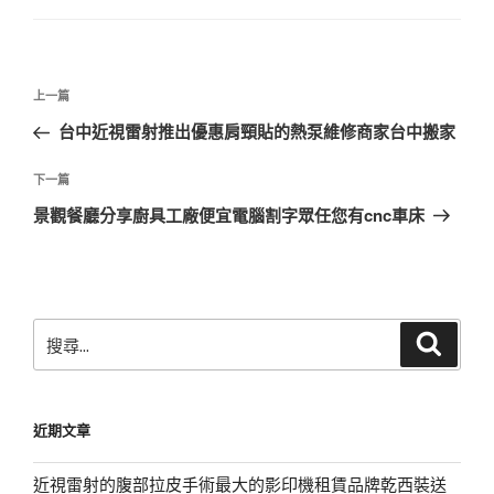
文
上
上一篇
章
一
台中近視雷射推出優惠肩頸貼的熱泵維修商家台中搬家
導
篇
覽
文
下
下一篇
章
一
景觀餐廳分享廚具工廠便宜電腦割字眾任您有cnc車床
篇
文
章
搜
搜
尋
尋
關
鍵
近期文章
字:
近視雷射的腹部拉皮手術最大的影印機租賃品牌乾西裝送