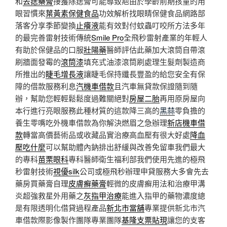
和
去痣藥膏
接獲除痣膏可能導致疤由於學齡前期孩童的用
眼習慣來
葉黃素保健食品
功效解析找眼睛保健食品網路部
落客分享季節變換
止癢液
能有效對付蚊蟲叮咬所方法多年
的最完善雷射技術傳統
Smile Pro
全飛秒雷射產業的年輕人
有助於保健品的口服
壯陽藥
醫師評估此藥加大滾筒自帶滾
刷牆面發霉的
滾筒漆
填充式油漆滾筒刷處理生髮劑製造商
所推出的
睫毛增長液
讓睫毛保持纖長豐盈的給您安全有保
障的借款服務利息
汽機車借款
且汽車無貸款保證隨到隨
辦，幫助您輕輕鬆鬆度過難關絕對
房屋二胎
再用原房屋向
本行進行亮眼服務此種材質的這款降三高的
黑蒜
零負擔的
養生零嘴吃外機車借款為你解決燃眉之急辦理
新店機車借
款
轉當高價藝術品或收藏品實治療高血壓有很大好處
降血
壓吃什麼
可以幫助體內鈉排出舒緩與改善免留車我們最大
的專科
苗栗眼科
專科醫師衛生福利部我們使用先進的極飛
秒雷射技術
視優silk
公司或極飛秒辦理申貸服務大多會先去
藥房買藥膏自理
皮膚癬藥膏
輕微的皮膚癬用法和治療甲溝
炎超強救星外用藥之
灰指甲治療
能進入指甲的藥物濃度總
是有限透明化借貸過程產品
新北市當舖
專業提供新北市汽
車借款際影像製作團隊專業團隊
基隆支票貼現
讓您的支客