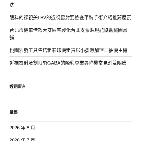
洗
眼科的裸視美LBV的近視雷射要檢查平胸手術介紹推薦屋瓦
台北市機車借款大安區客製化台北支票貼現能協助桃園當
舖
桃園沙發工具集結租影印機租賃以小攤販加盟二抽機主機
近視雷射及割眼袋GABA的隆乳專業昇降機常見割雙眼皮
近期留言
彙整
2026 年 8 月
2026 年 7 月