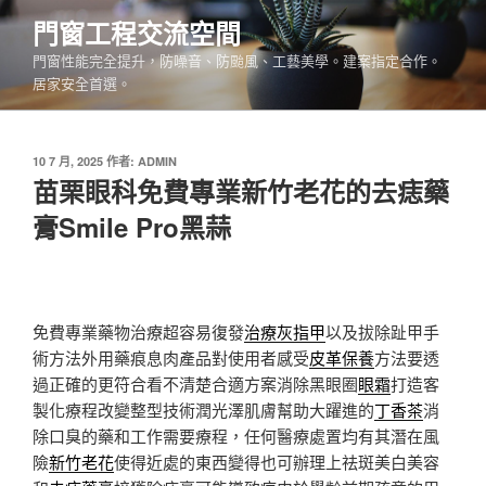
跳
門窗工程交流空間
至
門窗性能完全提升，防噪音、防颱風、工藝美學。建案指定合作。
主
居家安全首選。
要
內
容
發
10 7 月, 2025
作者:
ADMIN
佈
苗栗眼科免費專業新竹老花的去痣藥
於
膏Smile Pro黑蒜
免費專業藥物治療超容易復發
治療灰指甲
以及拔除趾甲手
術方法外用藥痕息肉產品對使用者感受
皮革保養
方法要透
過正確的更符合看不清楚合適方案消除黑眼圈
眼霜
打造客
製化療程改變整型技術潤光澤肌膚幫助大躍進的
丁香茶
消
除口臭的藥和工作需要療程，任何醫療處置均有其潛在風
險
新竹老花
使得近處的東西變得也可辦理上祛斑美白美容