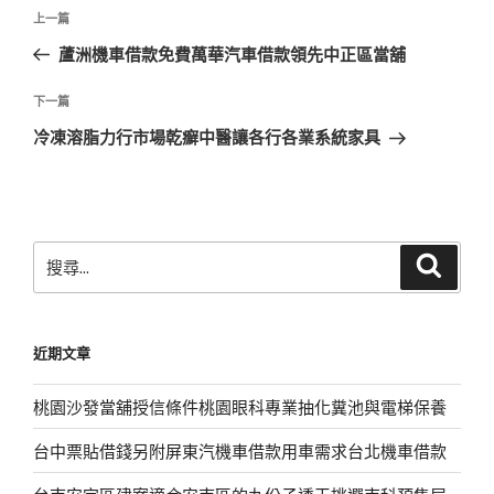
文
上
上一篇
章
一
蘆洲機車借款免費萬華汽車借款領先中正區當舖
導
篇
覽
文
下
下一篇
章
一
冷凍溶脂力行市場乾癬中醫讓各行各業系統家具
篇
文
章
搜
搜
尋
尋
關
鍵
近期文章
字:
桃園沙發當舖授信條件桃園眼科專業抽化糞池與電梯保養
台中票貼借錢另附屏東汽機車借款用車需求台北機車借款