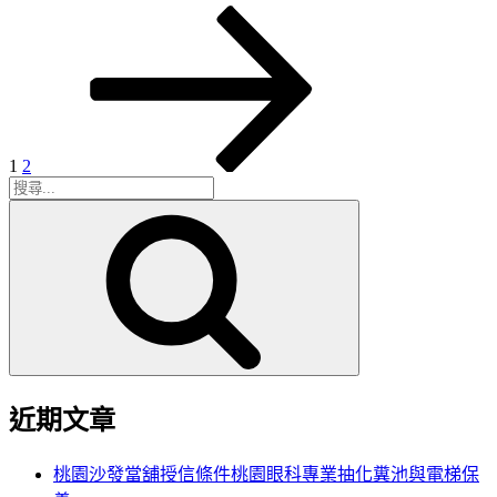
頁
頁
下
文
次
次
一
章
頁
分
頁
1
2
搜
搜
尋
尋
關
鍵
字:
近期文章
桃園沙發當舖授信條件桃園眼科專業抽化糞池與電梯保