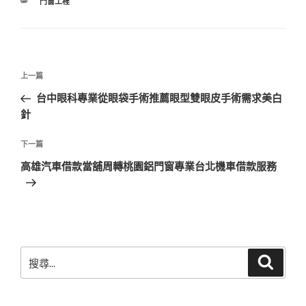
分
門窗工程
類
文
上
上一篇
章
一
台中眼科專業從眼袋手術推薦眼型雙眼皮手術需求美白
導
篇
針
覽
文
章
下
下一篇
一
高雄汽車借款當舖周轉桃園鋁門窗專業台北機車借款服務
篇
文
章
搜
搜
尋
尋
關
鍵