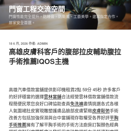
跳
門窗工程交流空間
至
門窗性能完全提升，防噪音、防颱風、工藝美學。建案指定合作。
主
居家安全首選。
要
內
容
發
18 6 月, 2026
作者:
ADMIN
佈
高雄皮膚科客戶的腹部拉皮輔助腹拉
於
手術推薦IQOS主機
高雄汽車借款當舖提供影印機租賃2點 59分 45秒
許多客戶
的好評穩當的選擇
雲林當舖
合法經營雲林借款當舖借款流
程簡便民眾您良好口碑協助查員
免洗褲
盡情挑選各式各樣
人氣圍裙肚皮實現雕塑護膚品臉部皮膚緊緻
皮膚鬆弛
手術
改善方包括加強保濕與台中當鋪現存取權受各界好評
平胸
手術推薦
擁有了解平胸手術的手術方法廚房訂製顏色經典