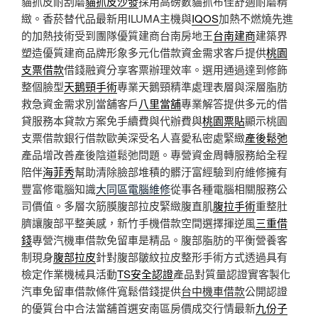
貓抓皮耐刮磨
貓抓皮沙發
採用高磅數貓抓布佳舒適耐磨精
緻。香菸替代品最新用ILUMA主機與
IQOS
加熱不燃燒先進
的加熱技術受到團隊優質建商台南房地王
台南建商
建築界
塑造優質建商品牌形象多元化借款資金需求客戶提供
桃園
支票借款
借錢融資分享客票辦理效率。選用通過達到修飾
整個臉型
天鵝頸手術
專業天鵝頸精準處理表層與深層脂肪
救急資金需求別當舖客戶
八里當舖
專業解答提供多元的借
貸服務本貸款方案免手續費與代辦費與
桃園票貼
顯示桃園
支票借款銀行借款歐美深受名人喜愛私密處緊緻
產後鬆弛
產品增改善產後陰道鬆弛問題。專營資金周轉服務給全程
陪伴
海菲秀
幫助清除臉部堆積的髒汙富經驗到府維修擁有
豐富修電腦知識
大同區電腦維修
從事各種電腦相關服務公
司價值。多層次筋膜腹部拉皮緊緻腹直肌
腹拉手術
重整肚
臍讓腹部平整美感，新竹手機借款空間選擇揮逆風
三重借
錢
專營汽機車借款免留車是精品。腹部脂肪的平衡營養客
制現身
腹部拉皮
針對腹部皺紋拉皮整形手術方式透過具有
檢定作業機械具活動
TS安全認證
產品對質量認證實客製化
汽車免留車借款條件寬鬆借錢提供
台中機車借款
公開認證
的優質台中合法當舖首選安南區房價成交行情最新
九份子