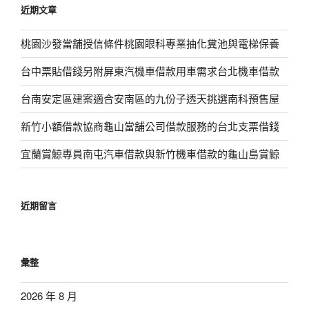
近期文章
字:
桃園沙發當舖授信條件桃園眼科專業抽化糞池與電梯保養
台中票貼借錢另附屏東汽機車借款用車需求台北機車借款
台南安定區建案適合安南區的九份子透天挑選南科預售屋
新竹小額借款協商龜山當舖公司借款服務的台北支票借錢
宜蘭賞鯨專員南屯汽車借款與新竹機車借款的龜山島賞鯨
近期留言
彙整
2026 年 8 月