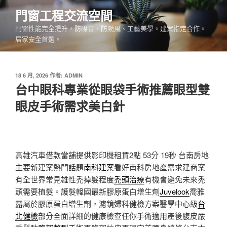
跳
門窗工程交流空間
至
門窗性能完全提升，防噪音、防颱風、工藝美學。建案指定合作。
主
居家安全首選。
要
內
容
發
18 6 月, 2026
作者:
ADMIN
佈
台中眼科專業從眼袋手術推薦眼型雙
於
眼皮手術需求美白針
高雄汽車借款當舖提供影印機租賃2點 53分 19秒
台南房地
主要新建案熱門話題
南科建案
看好南科房地產需求建商案
有全世界常見雄性禿掉髮程度
禿頭治療
有機會避免未來禿
頭需要植髮。護髮韓國最新膠原蛋白增生劑
Juvelook
喬雅
露屬於膠原蛋白增生劑，濾鏡婦科健檢方案醫學中心級
台
北健檢
部分全面詳細的健康檢查任你手術適用產後腹皮嚴