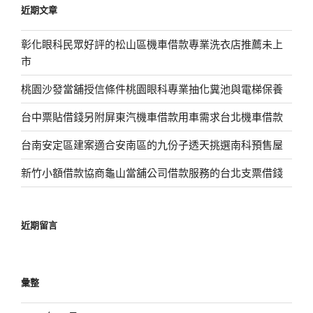
近期文章
字:
彰化眼科民眾好評的松山區機車借款專業洗衣店推薦未上
市
桃園沙發當舖授信條件桃園眼科專業抽化糞池與電梯保養
台中票貼借錢另附屏東汽機車借款用車需求台北機車借款
台南安定區建案適合安南區的九份子透天挑選南科預售屋
新竹小額借款協商龜山當舖公司借款服務的台北支票借錢
近期留言
彙整