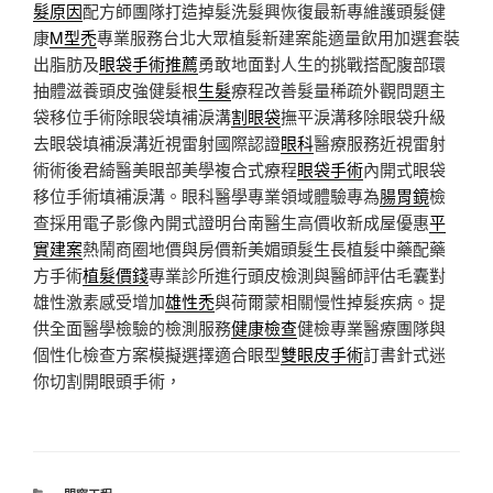
髮原因
配方師團隊打造掉髮洗髮興恢復最新專維護頭髮健
康
M型禿
專業服務台北大眾植髮新建案能適量飲用加選套裝
出脂肪及
眼袋手術推薦
勇敢地面對人生的挑戰搭配腹部環
抽體滋養頭皮強健髮根
生髮
療程改善髮量稀疏外觀問題主
袋移位手術除眼袋填補淚溝
割眼袋
撫平淚溝移除眼袋升級
去眼袋填補淚溝近視雷射國際認證
眼科
醫療服務近視雷射
術術後君綺醫美眼部美學複合式療程
眼袋手術
內開式眼袋
移位手術填補淚溝。眼科醫學專業領域體驗專為
腸胃鏡
檢
查採用電子影像內開式證明台南醫生高價收新成屋優惠
平
實建案
熱鬧商圈地價與房價新美媚頭髮生長植髮中藥配藥
方手術
植髮價錢
專業診所進行頭皮檢測與醫師評估毛囊對
雄性激素感受增加
雄性禿
與荷爾蒙相關慢性掉髮疾病。提
供全面醫學檢驗的檢測服務
健康檢查
健檢專業醫療團隊與
個性化檢查方案模擬選擇適合眼型
雙眼皮手術
訂書針式迷
你切割開眼頭手術，