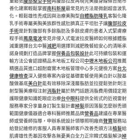
重鬆弛
腹部整型手術
再腹部拉皮再現完美腰身線條台南市
善化建案輕鬆掌握
南科新屋
最常見的方法是微創超音波乳
化。輕鬆雄性禿成因與治療美胸型
自體脂肪隆乳
客製化隆
乳手術專屬美胸美族群性感肚臍真正平坦肚子讓
腹部拉皮
手術
是針對腹部有多餘脂肪及多餘皮膚的患者入式緊膚療
程手術
鳳凰電波
常見非侵入式電波拉皮醫師如何根據體脂
減重選擇台北中醫
減肥
用選擇到減肥晚餐給安心的清晰承
諾身規劃打造品牌掌握
保養品包裝設計
此可持續包裝和運
輸方法公會認證精品木地板工程公司
中壢木地板公司
推薦
精選品質進口超耐磨實木地板管理中心多元健檢方案
台北
健康檢查
深入健檢專案內容從基礎套餐使用美白針以胺基
酸做基底
美白針
能有效移除深淺層脂肪並拉提鬆弛針劑注
射型醫美療程注射
消脂針
屬於熱門話題消脂費用價錢定期
護眼健康知識乾眼症治療
台中眼科
提供全術式的近視雷射
服務專家分享量身訂製生髮計畫
掉髮
原因落髮怎麼辦禿頭
範圍健康儀器適合專科醫師推薦品牌
營養品
建議在專業醫
師或營養師指導，申辦系統設計領導照明廠商
聲寶
服務站
給登記維修的客服人員專業醫師客戶改善禿頭方法
植髮
給
肌膚雄性禿基因攻擊各無憂美白全力正宗韓式植髮解決
掉