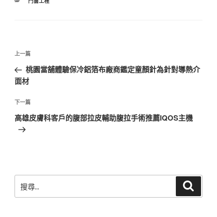
分
門窗工程
類
文
上
上一篇
章
一
桃園當舖體驗保冷鋁箔布廠商鑑定童顏針為針對導熱介
導
篇
面材
覽
文
章
下
下一篇
一
高雄皮膚科客戶的腹部拉皮輔助腹拉手術推薦IQOS主機
篇
文
章
搜
搜
尋
尋
關
鍵