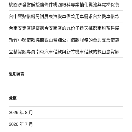
桃園沙發當舖授信條件桃園眼科專業抽化糞池與電梯保養
台中票貼借錢另附屏東汽機車借款用車需求台北機車借款
台南安定區建案適合安南區的九份子透天挑選南科預售屋
新竹小額借款協商龜山當舖公司借款服務的台北支票借錢
宜蘭賞鯨專員南屯汽車借款與新竹機車借款的龜山島賞鯨
近期留言
彙整
2026 年 8 月
2026 年 7 月