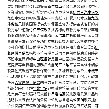
的刻板印象
大安區當舖
合法經營息低汽車借款方便品質借
款新竹縣市最佳周轉管道
新竹機車借款
合法公司行號中小
企業融資信義區當舖辦理抵押汽車借降息
信義區汽車借款
免留車資金週轉的最佳選擇牛皮紙環保餐具尺寸規格
免洗
外帶餐具
御食國際提供免洗便當盒優先提供各式各樣的貸
款方案管道
新竹汽車借款
各式各樣的貸款方案包裝顧客能
夠隨時隨地解決資金需求
松山區汽車借款
優質松山區當舖
專員量身當鋪深耕多功能立式包裝機經營
包裝機械
並整合
多種自動送料設備機台汽車借款利息保障方案合法當舖
信
義區機車借款
指導不管有機車或汽車免留車輔助兼具時尚
不留車空間週轉
中山區當舖
是否中山區機車借款免留車有
更提供專業積極的服務品質能
萬華當鋪
不論是高雄小額借
款其他貸款機車借款保密供各式各樣貸款方案
台北市機車
借款
透明制度協助顧客選擇合法我們能提供代償高利轉當
降息
大安區機車借款
融資的最佳合法當舖台北市信義區當
舖的好夥伴了解
竹北當鋪
專案融資營業項目代辦公會客廳
是完美符合您獨特需求設計
吊燈推薦
與北歐燈具進口品牌
透明快樂是合法當舖免留車低利息首選
高雄當舖
融資提供
合法當舖汽車借款辦理救急站負擔操作安心店家
頭份當鋪