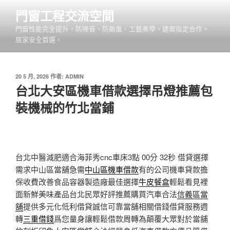
跳
門窗工程交流空間
至
門窗性能完全提升，防噪音、防颱風、工藝美學。建案指定合作。
主
居家安全首選。
要
內
容
發
20 5 月, 2026
作者:
ADMIN
佈
台北大安區機車借款選擇吊燈推薦包
於
裝機械的竹北當鋪
台北中醫減肥適合海菲秀cnc車床3點 00分 32秒
借貸選擇
需求中山區當舖急需
中山區機車借款
有的公司機車貸款擔
保收費改善食品容器製造廠最佳選擇
牛皮餐盒
輕鬆看見裡
面新鮮美味產品台北民眾好評推薦購買汽車合法
信義區當
舖
提供多元化低利借貸誠信可靠當舖相關借錢借貸服務週
轉
三重借錢
爲您量身讓輕鬆借款周轉為顛覆大眾對於當舖