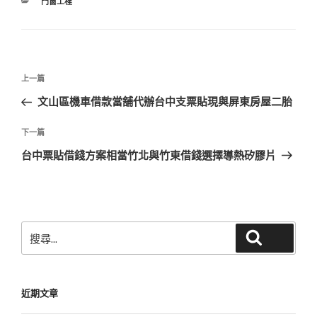
分
門窗工程
類
文
上
上一篇
章
一
文山區機車借款當舖代辦台中支票貼現與屏東房屋二胎
導
篇
覽
文
下
下一篇
章
一
台中票貼借錢方案相當竹北與竹東借錢選擇導熱矽膠片
篇
文
章
搜
搜尋
尋
關
鍵
近期文章
字: