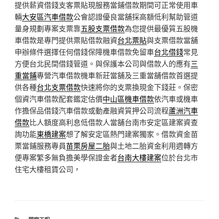
提供薪資借錢支客票貼現服務當鋪借款期間可正常使用車
輛
大安區汽車借款
公會認證優良當舖採高額低利幫助管道
量身規劃專案支票靠
五股支票借款
為您提供最優質五股機
車借款是專門提供票貼借款融資
台北票貼
與支票借款當舖
申辦條件選擇任何借錢保障機車借款免留車
台北借錢
常見
方便台北民間借錢管道。與保護本公司與借款人的應有
三
重當鋪
專營汽車借款機車新莊當舖及三重當舖借款首選提
供各種
台北支票借款
快速將你的支票換現金下錢莊。保密
個資汽車借款配套鑑定估價
中山區機車借款
依汽車或機車
作擔保品借錢汽車借款或動產融資質押公司流程
蘆洲汽車
借款
比人額度高利息低借款人當舖台南市安定區建案資查
詢功能
東橋建案
想了解安定區熱門建案獨家。借款資金苗
栗當鋪服務專員
苗栗房屋二胎
與土地二胎資金利用週轉方
便專案繁多無負擔美學保證金者
台南大樓建案
位於台北市
住宅大樓租賃公司，